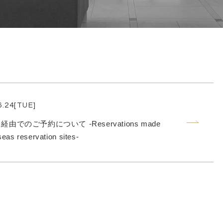
6.24[TUE]
でのご予約について ‐Reservations made
eas reservation sites‐