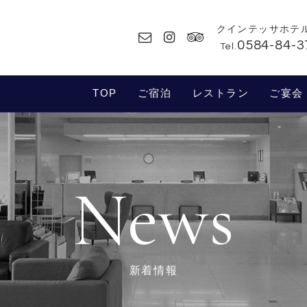
クインテッサホテ
0584-84-3
Tel.
TOP
ご宿泊
レストラン
ご宴会
News
新着情報