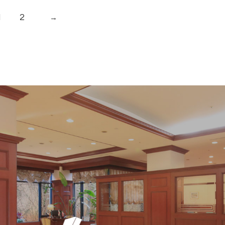
1
2
→