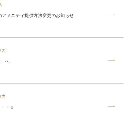
内
以降のアメニティ提供方法変更のお知らせ
案内
旅」へ
案内
・・・☺