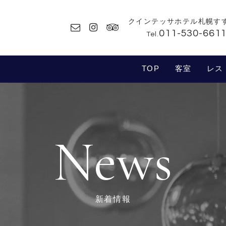
クインテッサホテル札幌す
011-530-661
Tel.
TOP
客室
レス
News
新着情報