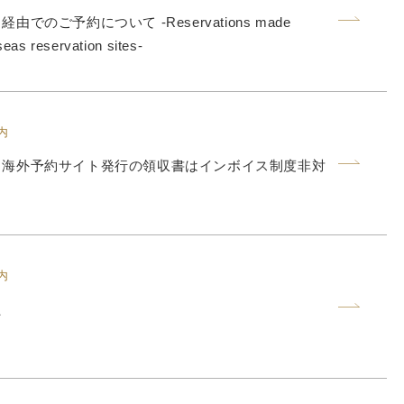
でのご予約について ‐Reservations made
eas reservation sites‐
内
】海外予約サイト発行の領収書はインボイス制度非対
内
た