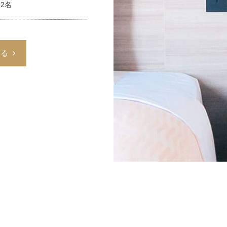
2名
する