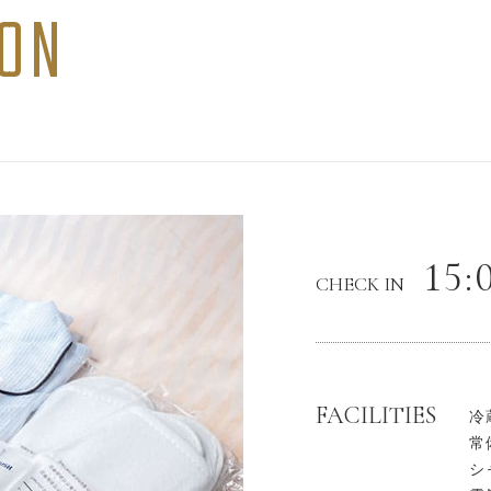
ON
15:
CHECK IN
FACILITIES
冷
常
シ