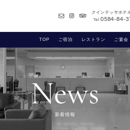
クインテッサホテ
0584-84-3
Tel.
TOP
ご宿泊
レストラン
ご宴会
News
新着情報