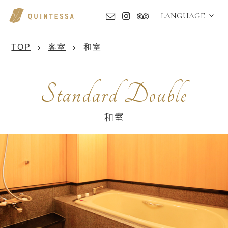
LANGUAGE
TOP
客室
和室
Standard Double
和室