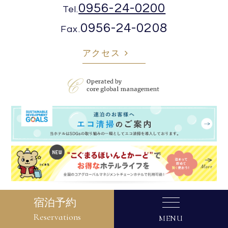
0956-24-0200
Tel.
0956-24-0208
Fax.
アクセス
宿泊予約
Reservations
© 2019–2026 QUINTESSA. All rights reserved.
MENU