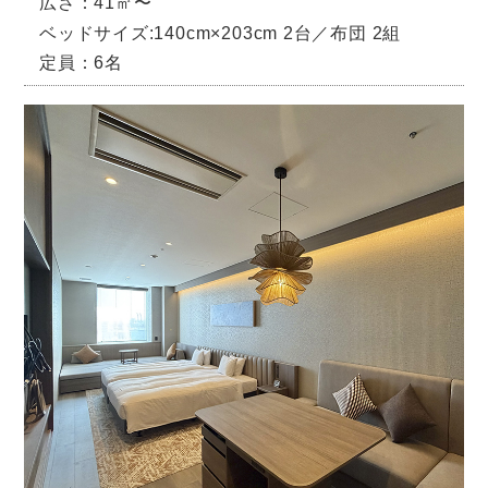
広さ：41㎡〜
ベッドサイズ:140cm×203cm 2台／布団 2組
定員：6名